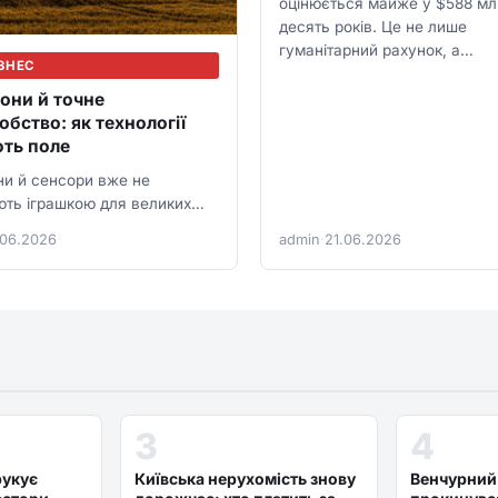
оцінюється майже у $588 мл
десять років. Це не лише
гуманітарний рахунок, а…
ЗНЕС
они й точне
бство: як технології
ть поле
ни й сенсори вже не
ють іграшкою для великих
в. Вони допомагають
.06.2026
admin
·
21.06.2026
и пальне, добрива, ЗЗР і
3
4
рукує
Київська нерухомість знову
Венчурний