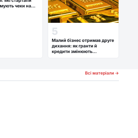
: які стартапи
мують чеки на
5
Малий бізнес отримав друге
дихання: як гранти й
кредити змінюють
підприємництво
Всі матеріали →