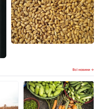
Агроекспорт до ЄС: що зміниться для
виробників після нових правил
23.06.2026
АГРОБІЗНЕС
Органічна продукція: чи готовий ЄС
платити більше за українське
23.06.2026
Всі новини →