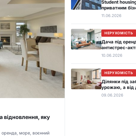
Student housing
приватним біз
11.06.2026
НЕРУХОМІСТЬ
Дача під орен
антистрес-ак
10.06.2026
НЕРУХОМІСТЬ
Ділянки під за
урожаю, а від
09.06.2026
а відновлення, яку
а оренда, море, воєнний