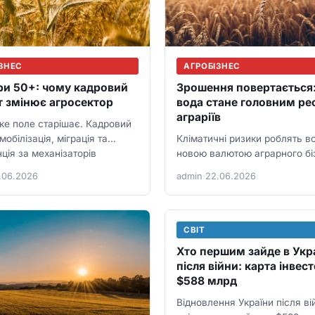
ЗНЕС
АГРОБІЗНЕС
и 50+: чому кадровий
Зрошення повертається:
т змінює агросектор
вода стане головним р
аграріїв
ке поле старішає. Кадровий
мобілізація, міграція та
Кліматичні ризики роблять в
ція за механізаторів
новою валютою аграрного бі
 агрокомпанії піднімати
Там, де є зрошення, фермер
.06.2026
admin
·
22.06.2026
, автоматизувати процеси
планувати урожай і сівозмін
СВІТ
Хто першим зайде в Укр
після війни: карта інвест
$588 млрд
Відновлення України після ві