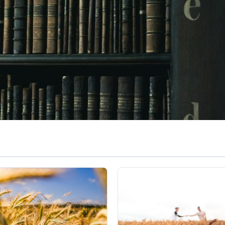
 й зерна: чому сировинна