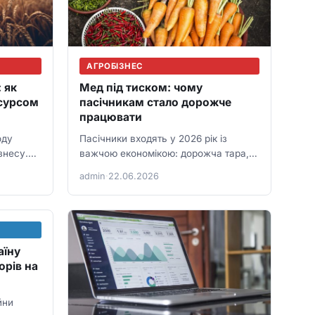
АГРОБІЗНЕС
 як
Мед під тиском: чому
есурсом
пасічникам стало дорожче
працювати
оду
Пасічники входять у 2026 рік із
знесу.
важчою економікою: дорожча тара,
 може
пальне, ветеринарія, логістика, а
admin
·
22.06.2026
у;…
експорт вимагає стабільної якості…
аїну
орів на
йни