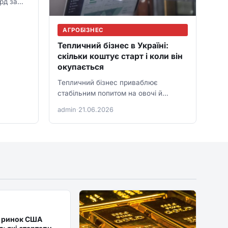
рд за
АГРОБІЗНЕС
Тепличний бізнес в Україні:
скільки коштує старт і коли він
окупається
Тепличний бізнес приваблює
стабільним попитом на овочі й
зелень, але старт став дорожчим:
admin
·
21.06.2026
енергія, плівка, системи поливу,
праця,…
 ринок США