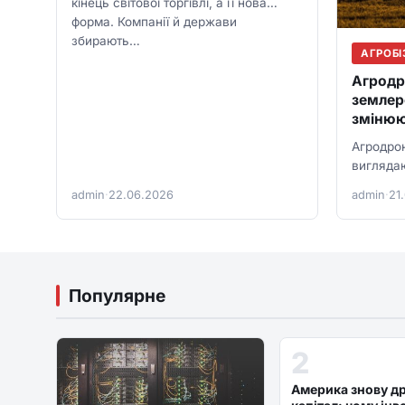
кінець світової торгівлі, а її нова
форма. Компанії й держави
збирають…
АГРОБІ
Агродр
землеро
змінюю
Агродро
вигляда
холдингі
admin
·
22.06.2026
admin
·
21
економит
людей…
Популярне
2
Америка знову д