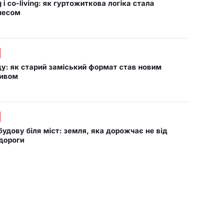
 і co-living: як гуртожиткова логіка стала
несом
ду: як старий заміський формат став новим
тивом
будову біля міст: земля, яка дорожчає не від
 дороги