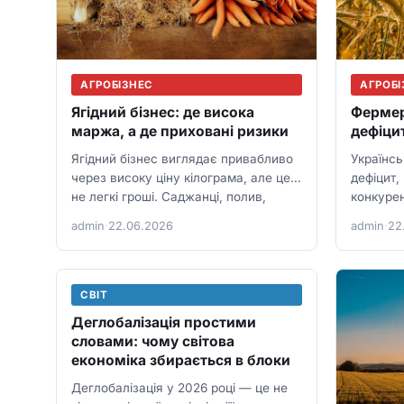
АГРОБІЗНЕС
АГРОБІ
Ягідний бізнес: де висока
Фермер
маржа, а де приховані ризики
дефіци
Ягідний бізнес виглядає привабливо
Українсь
через високу ціну кілограма, але це
дефіцит, 
не легкі гроші. Саджанці, полив,
конкурен
праця, холод, упаковка…
змушують
admin
·
22.06.2026
admin
·
22
зарплати
й…
СВІТ
Деглобалізація простими
словами: чому світова
економіка збирається в блоки
Деглобалізація у 2026 році — це не