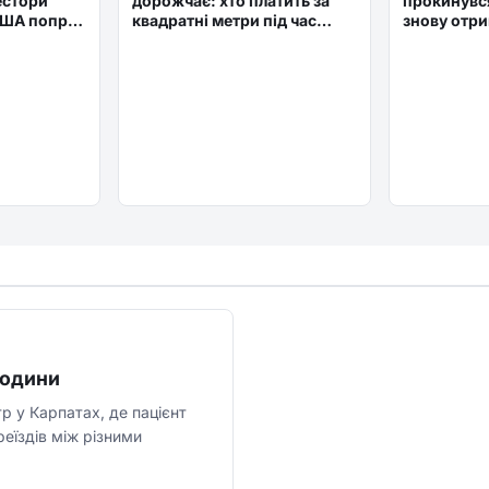
естори
дорожчає: хто платить за
прокинувся
США попри
квадратні метри під час
знову отри
війни
$50 млн
родини
р у Карпатах, де пацієнт
еїздів між різними