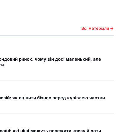
Всі матеріали →
ондовий ринок: чому він досі маленький, але
ти
люзій: як оцінити бізнес перед купівлею частки
аїні: які ніші можуть пережити кризу й дати