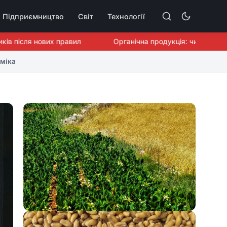
Підприємництво
Світ
Технології
після нових правил
Органічна продукція: чи готовий ЄС
міка
АГРОБІЗНЕС