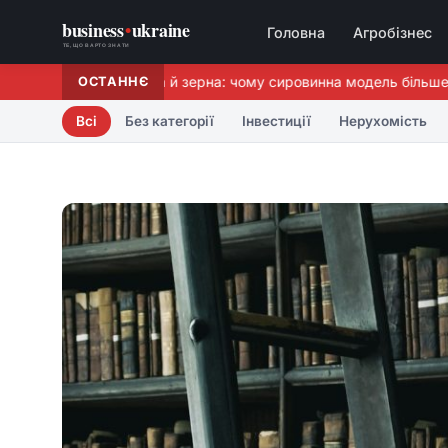
business
•
ukraine
Головна
Агробізнес
ТЕ, ЩО ВАРТО ЗНАТИ
обка молока, м’яса й зерна: чому сировинна модель більше не 
ОСТАННЄ
Всі
Без категорії
Інвестиції
Нерухомість