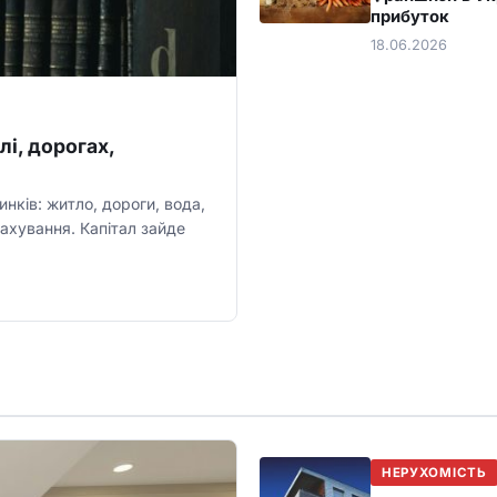
прибуток
18.06.2026
лі, дорогах,
нків: житло, дороги, вода,
рахування. Капітал зайде
НЕРУХОМІСТЬ