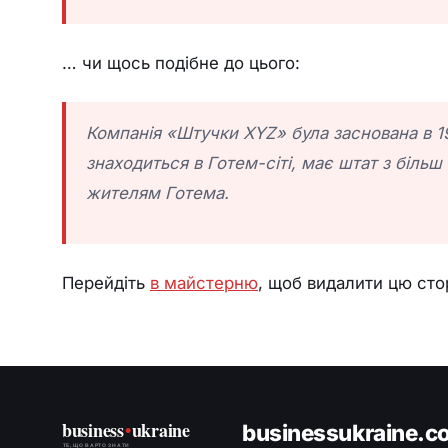
… чи щось подібне до цього:
Компанія «Штучки XYZ» була заснована в 197
знаходиться в Готем-сіті, має штат з більш
жителям Готема.
Перейдіть
в майстерню
, щоб видалити цю сторі
business
•
ukraine
businessukraine.c
ТЕ, ЩО ВАРТО ЗНАТИ