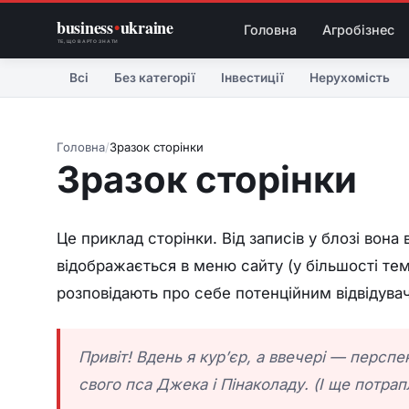
business
•
ukraine
Головна
Агробізнес
ТЕ, ЩО ВАРТО ЗНАТИ
Всі
Без категорії
Інвестиції
Нерухомість
Головна
/
Зразок сторінки
Зразок сторінки
Це приклад сторінки. Від записів у блозі вона
відображається в меню сайту (у більшості тем
розповідають про себе потенційним відвідувач
Привіт! Вдень я кур’єр, а ввечері — перспе
свого пса Джека і Пінаколаду. (І ще потрап