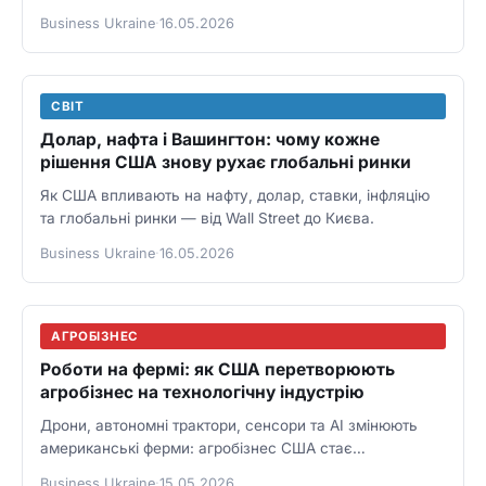
формують ринок майбутнього.
Business Ukraine
·
16.05.2026
СВІТ
Долар, нафта і Вашингтон: чому кожне
рішення США знову рухає глобальні ринки
Як США впливають на нафту, долар, ставки, інфляцію
та глобальні ринки — від Wall Street до Києва.
Business Ukraine
·
16.05.2026
АГРОБІЗНЕС
Роботи на фермі: як США перетворюють
агробізнес на технологічну індустрію
Дрони, автономні трактори, сенсори та AI змінюють
американські ферми: агробізнес США стає
технологічною індустрією.
Business Ukraine
·
15.05.2026