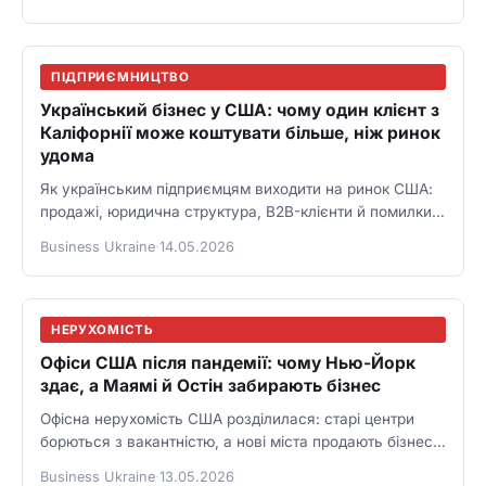
ПІДПРИЄМНИЦТВО
Український бізнес у США: чому один клієнт з
Каліфорнії може коштувати більше, ніж ринок
удома
Як українським підприємцям виходити на ринок США:
продажі, юридична структура, B2B-клієнти й помилки
масштабування.
Business Ukraine
·
14.05.2026
НЕРУХОМІСТЬ
Офіси США після пандемії: чому Нью-Йорк
здає, а Маямі й Остін забирають бізнес
Офісна нерухомість США розділилася: старі центри
борються з вакантністю, а нові міста продають бізнесу
податки й стиль життя.
Business Ukraine
·
13.05.2026