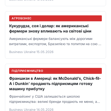
АГРОБІЗНЕС
Кукурудза, соя і долар: як американські
фермери знову впливають на світові ціни
Американські фермери балансують між дорогими
витратами, експортом, Бразилією та попитом на сою й
кукурудзу.
Business Ukraine
·
15.05.2026
ПІДПРИЄМНИЦТВО
Франшизи в Америці: як McDonald’s, Chick-fil-
A і Dunkin’ продають підприємцям готову
машину прибутку
Франчайзинг у США залишається школою
підприємництва: великі бренди продають не меню, а
операційну дисципліну.
Business Ukraine
·
14.05.2026