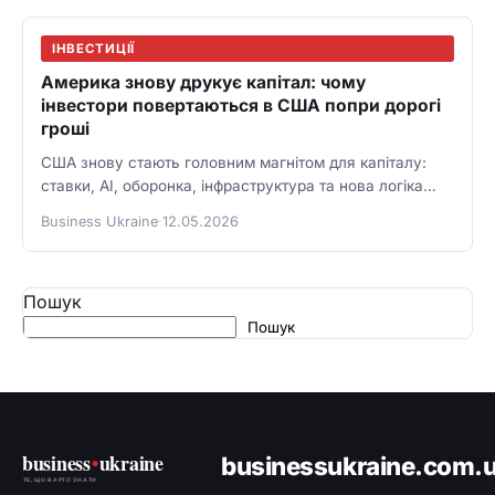
ІНВЕСТИЦІЇ
Америка знову друкує капітал: чому
інвестори повертаються в США попри дорогі
гроші
США знову стають головним магнітом для капіталу:
ставки, AI, оборонка, інфраструктура та нова логіка
інвесторів.
Business Ukraine
·
12.05.2026
Пошук
Пошук
business
•
ukraine
businessukraine.com.
ТЕ, ЩО ВАРТО ЗНАТИ