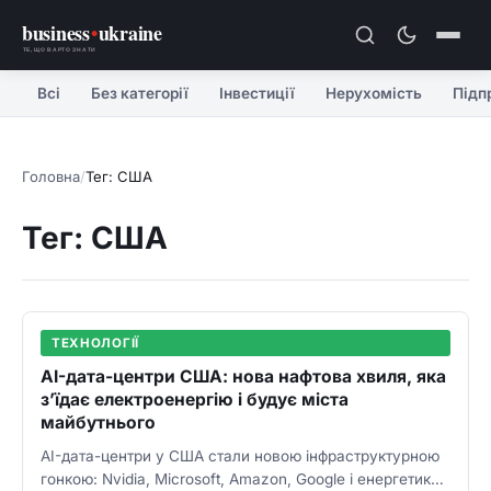
business
•
ukraine
ТЕ, ЩО ВАРТО ЗНАТИ
Всі
Без категорії
Інвестиції
Нерухомість
Підп
Головна
/
Тег: США
Тег: США
ТЕХНОЛОГІЇ
AI-дата-центри США: нова нафтова хвиля, яка
з’їдає електроенергію і будує міста
майбутнього
AI-дата-центри у США стали новою інфраструктурною
гонкою: Nvidia, Microsoft, Amazon, Google і енергетика