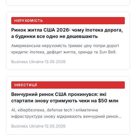
НЕРУХОМІСТЬ
Ринок житла США 2026: чому іпотека дорога,
а будинки все одно не дешевшають
Американська нерухомість тримає ціну попри дорогі
кредити: іпотека, дефіцит житла, оренда та Sun Belt.
Business Ukraine
·
13.05.2026
ІНВЕСТИЦІЇ
Венчурний ринок США прокинувся: які
стартапи знову отримують чеки на $50 млн
AI, кібербезпека, defense tech і кліматична
інфраструктура знову відкривають венчурний ринок
США для великих чеків.
Business Ukraine
·
12.05.2026