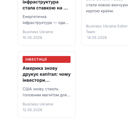
інфраструктура
стали новою венчур
стала ставкою на AI,
картою країни.
війну й
Енергетична
електрифікацію
інфраструктура — один
Business Ukraine Editori
із головних
Business Ukraine
·
Team
інвестиційних напрямків
15.05.2026
·
14.05.2026
2026 року: дата-центри,
мережі, газ, атом і
відновлювана
енергетика.
ІНВЕСТИЦІЇ
Америка знову
друкує капітал: чому
інвестори
повертаються в
США знову стають
США попри дорогі
головним магнітом для
гроші
капіталу: ставки, AI,
Business Ukraine
·
оборонка,
12.05.2026
інфраструктура та нова
логіка інвесторів.