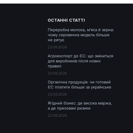
ОСТАННІ СТАТТІ
Переробка молока, м’яса й зерна:
чому сировинна модель більше
не рятує
23.06.2026
Агроекспорт до ЄС: що зміниться
для виробників після нових
правил
23.06.2026
Органічна продукція: чи готовий
ЄС платити більше за українське
23.06.2026
Ягідний бізнес: де висока маржа,
а де приховані ризики
22.06.2026