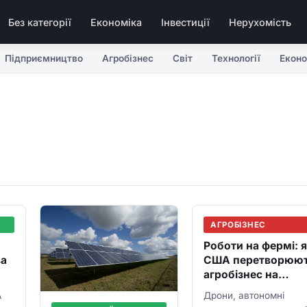
Без категорії
Економіка
Інвестиції
Нерухомість
Підприємництво
Агробізнес
Світ
Технології
Еконо
АГРОБІЗНЕС
Роботи на фермі: 
ва
США перетворюю
агробізнес на
технологічну
А
Дрони, автономні
індустрію