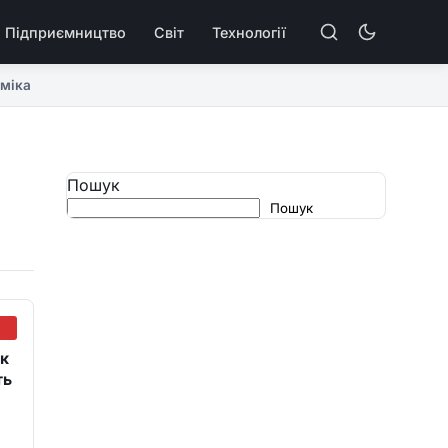
Підприємництво
Світ
Технології
міка
Пошук
Пошук
як
ть