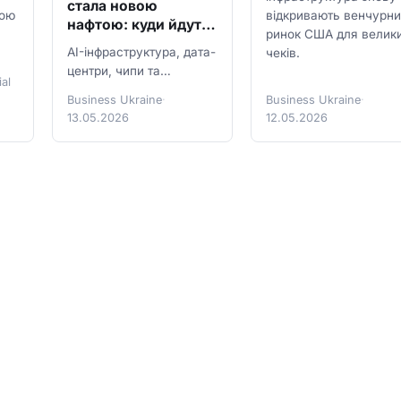
стала новою
ною
відкривають венчурн
нафтою: куди йдуть
ринок США для велик
трильйони капіталу
AI-інфраструктура, дата-
чеків.
центри, чипи та
al
енергомережі стали
Business Ukraine
·
Business Ukraine
·
одним із найгарячіших
13.05.2026
12.05.2026
напрямків інвестицій
2026 року. Аналіз ринку,
брендів і ризиків.