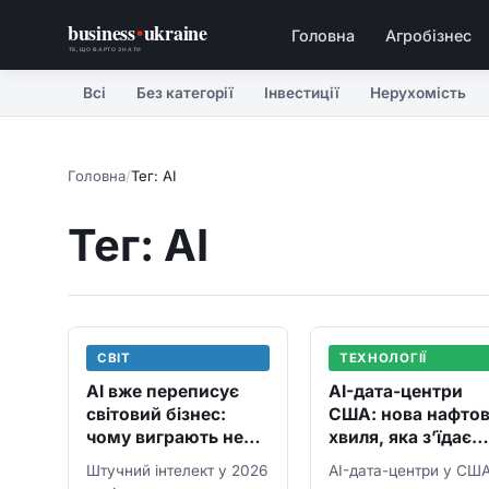
business
•
ukraine
Головна
Агробізнес
ТЕ, ЩО ВАРТО ЗНАТИ
Всі
Без категорії
Інвестиції
Нерухомість
Головна
/
Тег: AI
Тег: AI
СВІТ
ТЕХНОЛОГІЇ
AI вже переписує
AI-дата-центри
світовий бізнес:
США: нова нафто
чому виграють не
хвиля, яка з’їдає
лише Nvidia і
електроенергію і
Штучний інтелект у 2026
AI-дата-центри у СШ
Microsoft
будує міста