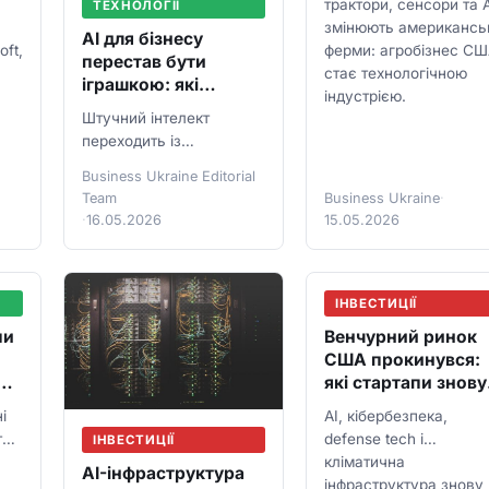
трактори, сенсори та 
ТЕХНОЛОГІЇ
змінюють американсь
AI для бізнесу
oft,
ферми: агробізнес С
перестав бути
стає технологічною
іграшкою: які
індустрією.
інструменти вже
Штучний інтелект
економлять
переходить із
компаніям гроші
презентацій у
Business Ukraine Editorial
бухгалтерію, продажі,
Team
Business Ukraine
·
маркетинг і підтримку
·
16.05.2026
15.05.2026
клієнтів українських
компаній.
ІНВЕСТИЦІЇ
пи
Венчурний ринок
США прокинувся:
які стартапи знову
у
отримують чеки н
і
AI, кібербезпека,
$50 млн
ні
defense tech і
ІНВЕСТИЦІЇ
кліматична
AI-інфраструктура
інфраструктура знову