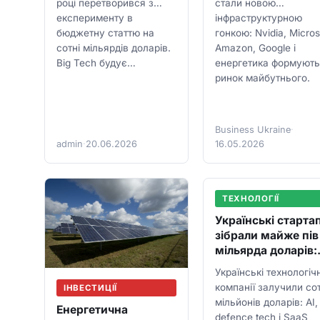
році перетворився з
стали новою
майбутнього
експерименту в
інфраструктурною
бюджетну статтю на
гонкою: Nvidia, Micros
сотні мільярдів доларів.
Amazon, Google і
Big Tech будує…
енергетика формують
ринок майбутнього.
Business Ukraine
·
admin
·
20.06.2026
16.05.2026
ТЕХНОЛОГІЇ
Українські старта
зібрали майже пів
мільярда доларів:
чому венчур знов
Українські технологічн
дивиться на Київ
компанії залучили сот
ІНВЕСТИЦІЇ
мільйонів доларів: AI,
Енергетична
defence tech і SaaS