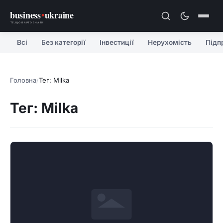
business
•
ukraine
ТЕ, ЩО ВАРТО ЗНАТИ
Всі
Без категорії
Інвестиції
Нерухомість
Підп
Головна
/
Тег: Milka
Тег: Milka