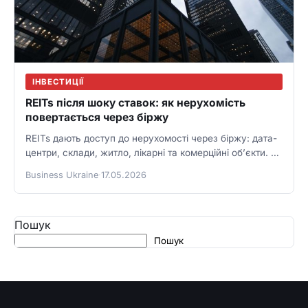
ІНВЕСТИЦІЇ
REITs після шоку ставок: як нерухомість
повертається через біржу
REITs дають доступ до нерухомості через біржу: дата-
центри, склади, житло, лікарні та комерційні об’єкти. Як
сектор відновлюється після…
Business Ukraine
·
17.05.2026
Пошук
Пошук