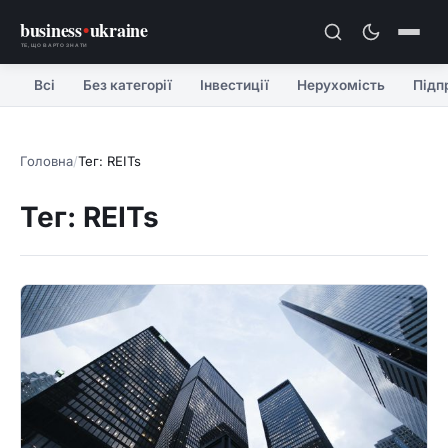
business
•
ukraine
ТЕ, ЩО ВАРТО ЗНАТИ
Всі
Без категорії
Інвестиції
Нерухомість
Підп
Головна
/
Тег: REITs
Тег: REITs