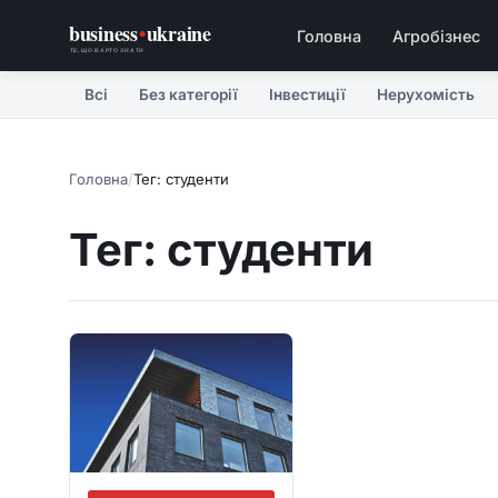
business
•
ukraine
Головна
Агробізнес
ТЕ, ЩО ВАРТО ЗНАТИ
Всі
Без категорії
Інвестиції
Нерухомість
Головна
/
Тег: студенти
Тег: студенти