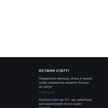
ОСТАННІ СТАТТІ
Переробка молока, м’яса й зерна:
чому сировинна модель більше
не рятує
23.06.2026
Агроекспорт до ЄС: що зміниться
для виробників після нових
правил