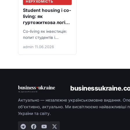
НЕРУХОМІСТЬ
Student housing і co-
living: як
гуртожиткова логіка
стала приватним
Co-living як інвестиція:
бізнесом
попит студентів і
молодих спеціалістів,
admin
·
11.06.2026
юридичні нюанси,
ремонт і операційне
управління.
business
•
ukraine
businessukraine.c
ТЕ, ЩО ВАРТО ЗНАТИ
Актуально — незалежне українськомовне видання. Оп
об'єктивно, актуально. Ми висвітлюємо найважливіші п
України та світу.