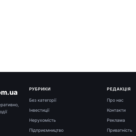
РУБРИКИ
РЕДАКЦІЯ
om.ua
Без категорії
Про нас
еративно,
Інвестиції
Контакти
одії
Нерухомість
Реклама
Підприємництво
Приватність