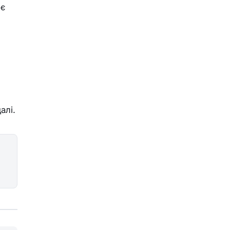
ює
алі.