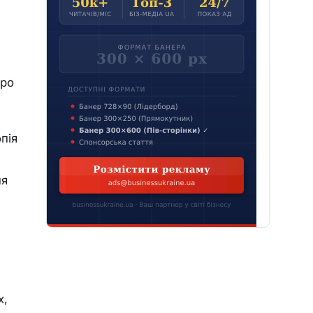
про
пія
ня
х,