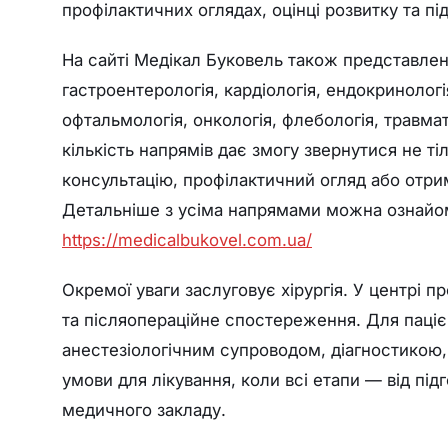
профілактичних оглядах, оцінці розвитку та п
На сайті Медікал Буковель також представлені в
гастроентерологія, кардіологія, ендокринологі
офтальмологія, онкологія, флебологія, травмато
кількість напрямів дає змогу звернутися не т
консультацію, профілактичний огляд або отри
Детальніше з усіма напрямами можна ознайом
https://medicalbukovel.com.ua/
Окремої уваги заслуговує хірургія. У центрі п
та післяопераційне спостереження. Для паціє
анестезіологічним супроводом, діагностикою,
умови для лікування, коли всі етапи — від п
медичного закладу.