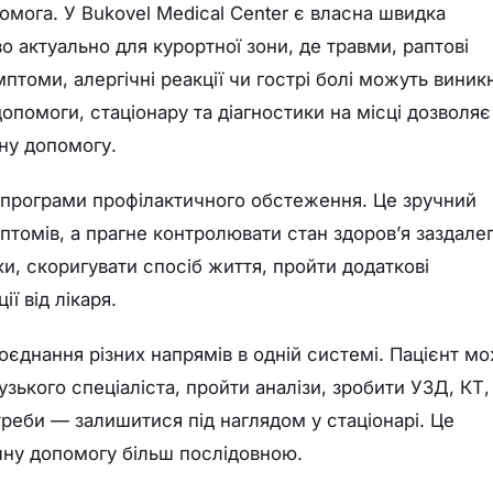
мога. У Bukovel Medical Center є власна швидка
 актуально для курортної зони, де травми, раптові
томи, алергічні реакції чи гострі болі можуть виник
опомоги, стаціонару та діагностики на місці дозволяє
дну допомогу.
 програми профілактичного обстеження. Це зручний
птомів, а прагне контролювати стан здоров’я заздалег
и, скоригувати спосіб життя, пройти додаткові
ї від лікаря.
єднання різних напрямів в одній системі. Пацієнт м
вузького спеціаліста, пройти аналізи, зробити УЗД, КТ,
треби — залишитися під наглядом у стаціонарі. Це
чну допомогу більш послідовною.