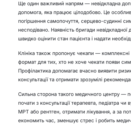
Ще один важливий напрям — невідкладна допо
допомога, яка працює цілодобово. Це особливо
погіршення самопочуття, серцево-судинні симп
несподівано. Наявність бригади невідкладної д
швидко оцінити стан пацієнта і надати необхі
Клініка також пропонує чекапи — комплексні
формат для тих, хто не хоче чекати появи сим
Профілактика допомагає вчасно виявити ризик
консультації та отримати зрозумілі рекомендаці
Сильна сторона такого медичного центру — по
почати з консультації терапевта, педіатра чи 
МРТ або рентген, отримати лікування, а за по
економить час, зменшує стрес і робить меди