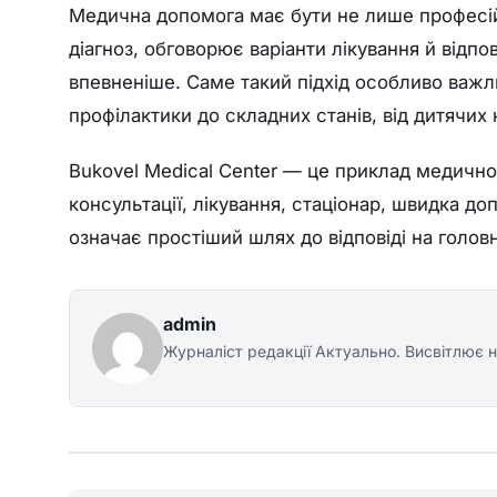
Медична допомога має бути не лише професій
діагноз, обговорює варіанти лікування й відпо
впевненіше. Саме такий підхід особливо важли
профілактики до складних станів, від дитячих 
Bukovel Medical Center — це приклад медичног
консультації, лікування, стаціонар, швидка до
означає простіший шлях до відповіді на головн
admin
Журналіст редакції Актуально. Висвітлює н