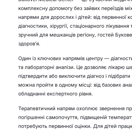
комплексну допомогу без зайвих переїздів між
напрями для дорослих і дітей: від первинної к
діагностики, хірургії, стаціонарного лікуванн
зручний для мешканців регіону, гостей Букове
здоров’я.
Один із ключових напрямів центру — діагности
та лабораторні аналізи. Це дозволяє лікарю ш
підтвердити або виключити діагноз і підібрат
можна пройти в одному місці: від базових ана
обладнанні експертного рівня.
Терапевтичний напрям охоплює звернення при Г
погіршенні самопочуття, підвищеній температу
потребують первинної оцінки. Для дітей працю