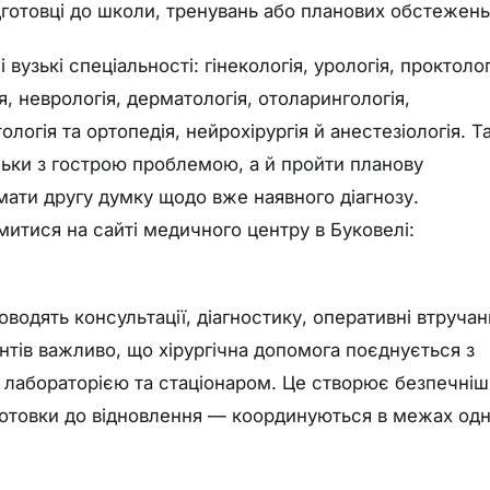
ідготовці до школи, тренувань або планових обстежень
узькі спеціальності: гінекологія, урологія, проктолог
я, неврологія, дерматологія, отоларингологія,
логія та ортопедія, нейрохірургія й анестезіологія. Т
ільки з гострою проблемою, а й пройти планову
мати другу думку щодо вже наявного діагнозу.
итися на сайті медичного центру в Буковелі:
роводять консультації, діагностику, оперативні втруча
нтів важливо, що хірургічна допомога поєднується з
 лабораторією та стаціонаром. Це створює безпечніш
ідготовки до відновлення — координуються в межах од