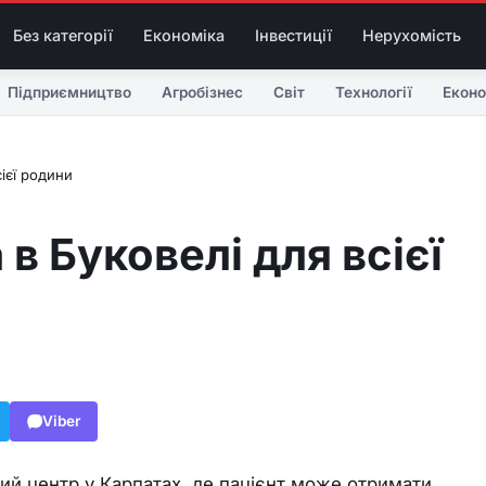
Без категорії
Економіка
Інвестиції
Нерухомість
Підприємництво
Агробізнес
Світ
Технології
Еконо
ієї родини
в Буковелі для всієї
Viber
ий центр у Карпатах, де пацієнт може отримати