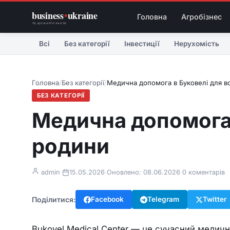
business
•
ukraine
Головна
Агробізнес
ТЕ, ЩО ВАРТО ЗНАТИ
Всі
Без категорії
Інвестиції
Нерухомість
Головна
/
Без категорії
/
Медична допомога в Буковелі для вс
БЕЗ КАТЕГОРІЇ
Медична допомога 
родини
admin
·
15.05.2026
·
Оновлено: 08.06.2026
·
0 коментарів
Поділитися:
Facebook
Telegram
Twitter
Bukovel Medical Center — це сучасний медичн