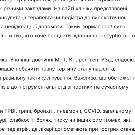
 різними закладами. На сайті клініки представлені
онсультації терапевта чи педіатра до високоточної
я та невідкладної допомоги. Такий формат особливо
лю й тих, хто хоче поєднати відпочинок із турботою 
ка. У клініці доступні МРТ, КТ, рентген, УЗД, ендоско
видше побачити повну картину стану пацієнта,
и правильну тактику лікування. Важливо, що обстежен
лізів до інструментальної діагностики на сучасному
РВІ, грипі, бронхіті, пневмонії, COVID, загальному
рі, слабкості, болях, тиску чи інших симптомах, які
є педіатрія, де лікарі допомагають при гострих стана