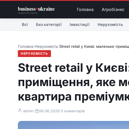
business
•
ukraine
Головна
Агробізнес
ТЕ, ЩО ВАРТО ЗНАТИ
Всі
Без категорії
Інвестиції
Нерухомість
Головна
/
Нерухомість
/
Street retail у Києві: маленьке при
НЕРУХОМІСТЬ
Street retail у Киє
приміщення, яке м
квартира преміум
admin
·
06.06.2026
·
0 коментарів