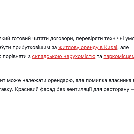
кий готовий читати договори, перевіряти технічні ум
 бути прибутковішим за
житлову оренду в Києві
, але
ж порівняти з
складською нерухомістю
та
паркомісця
монт може належати орендарю, але помилка власника 
авку. Красивий фасад без вентиляції для ресторану 