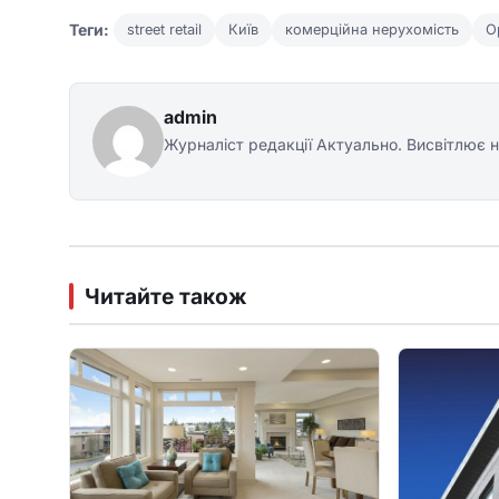
Теги:
street retail
Київ
комерційна нерухомість
О
admin
Журналіст редакції Актуально. Висвітлює н
Читайте також