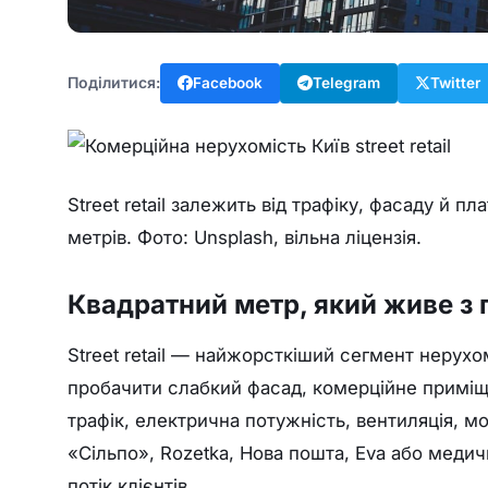
Поділитися:
Facebook
Telegram
Twitter
Street retail залежить від трафіку, фасаду й
метрів. Фото: Unsplash, вільна ліцензія.
Квадратний метр, який живе з
Street retail — найжорсткіший сегмент нерух
пробачити слабкий фасад, комерційне приміще
трафік, електрична потужність, вентиляція, м
«Сільпо», Rozetka, Нова пошта, Eva або медич
потік клієнтів.