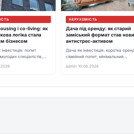
ІСТЬ
НЕРУХОМІСТЬ
ousing і co-living: як
Дача під оренду: як старий
кова логіка стала
заміський формат став нов
м бізнесом
антистрес-активом
к інвестиція: попит
Дача як інвестиція: коротка орен
 молодих спеціалістів,
сімейний попит, мінімальний
юанси, ремонт і
ремонт, автономність і сезонні
.2026
admin
·
10.06.2026
 управління.
ризики.