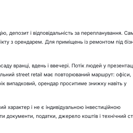
ію, депозит і відповідальність за перепланування. Са
ікту з орендарем. Для приміщень із ремонтом під біз
аду вранці, вдень і ввечері. Потік людей у презентаці
ильний street retail має повторюваний маршрут: офіси,
ік випадковий, орендар проситиме знижку навіть у
ий характер і не є індивідуальною інвестиційною
и документи, податки, джерело коштів і технічний с