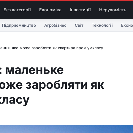
Без категорії
Економіка
Інвестиції
Нерухомість
Підприємництво
Агробізнес
Світ
Технології
Еконо
міщення, яке може заробляти як квартира преміумкласу
ві: маленьке
оже заробляти як
класу