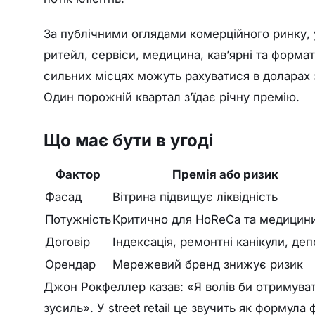
За публічними оглядами комерційного ринку,
ритейл, сервіси, медицина, кав’ярні та формати
сильних місцях можуть рахуватися в доларах з
Один порожній квартал з’їдає річну премію.
Що має бути в угоді
Фактор
Премія або ризик
Фасад
Вітрина підвищує ліквідність
Потужність
Критично для HoReCa та медицин
Договір
Індексація, ремонтні канікули, деп
Орендар
Мережевий бренд знижує ризик
Джон Рокфеллер казав: «Я волів би отримуват
зусиль». У street retail це звучить як формул