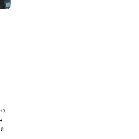
на,
ч
ий