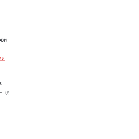
ови
ми
в
— це