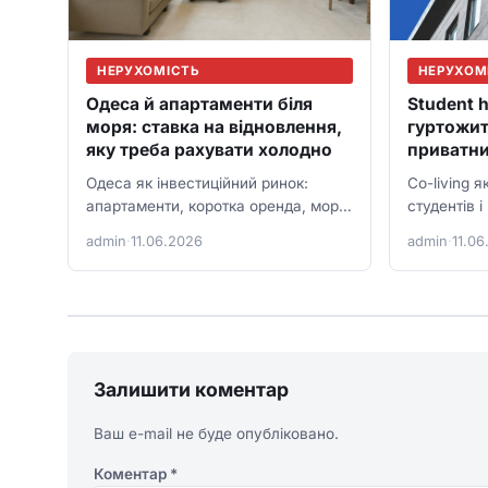
НЕРУХОМІСТЬ
НЕРУХОМ
Одеса й апартаменти біля
Student h
моря: ставка на відновлення,
гуртожит
яку треба рахувати холодно
приватни
Одеса як інвестиційний ринок:
Co-living я
апартаменти, коротка оренда, море,
студентів і
воєнний дисконт, безпека і
юридичні н
admin
·
11.06.2026
admin
·
11.06
сценарій відновлення.
операційне
Залишити коментар
Ваш e-mail не буде опубліковано.
Коментар
*