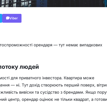
Viber
 платоспроможності орендаря — тут немає випадкових
 потоку людей
омості для приватного інвестора. Квартира може
ння — ні. Тут дохід створюють перший поверх, вітри
ожливість вивіски та сусідство з брендами. Якщо пору
ний центр, орендар оцінює не тільки квадрат, а готов