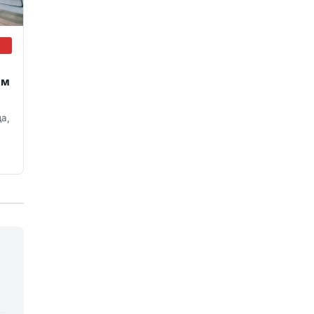
им
да,