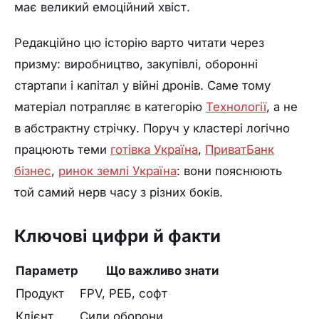
має великий емоційний хвіст.
Редакційно цю історію варто читати через
призму: виробництво, закупівлі, оборонні
стартапи і капітал у війні дронів. Саме тому
матеріал потрапляє в категорію
Технології
, а не
в абстрактну стрічку. Поруч у кластері логічно
працюють теми
готівка Україна
,
ПриватБанк
бізнес
,
ринок землі Україна
: вони пояснюють
той самий нерв часу з різних боків.
Ключові цифри й факти
Параметр
Що важливо знати
Продукт
FPV, РЕБ, софт
Клієнт
Сили оборони