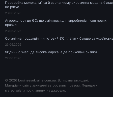
Переробка молока, м’яса й зерна: чому сировинна модель більш
не рятує
23.06.2026
Агроекспорт до ЄС: що зміниться для виробників після нових
правил
23.06.2026
Органічна продукція: чи готовий ЄС платити більше за українськ
23.06.2026
Ягідний бізнес: де висока маржа, а де приховані ризики
22.06.2026
© 2026
businessukraine.com.ua
. Всі права захищені.
Матеріали сайту захищені авторським правом. Передрук
матеріалів із посиланням на джерело.