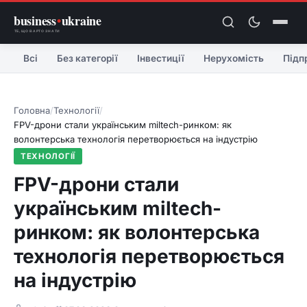
business
•
ukraine
ТЕ, ЩО ВАРТО ЗНАТИ
Всі
Без категорії
Інвестиції
Нерухомість
Підп
Головна
/
Технології
/
FPV-дрони стали українським miltech-ринком: як
волонтерська технологія перетворюється на індустрію
ТЕХНОЛОГІЇ
FPV-дрони стали
українським miltech-
ринком: як волонтерська
технологія перетворюється
на індустрію