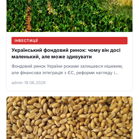
ІНВЕСТИЦІЇ
Український фондовий ринок: чому він досі
маленький, але може здивувати
Фондовий ринок України роками залишався нішевим,
але фінансова інтеграція з ЄС, реформи нагляду і
потреба у приватному капіталі…
admin
·
19.06.2026