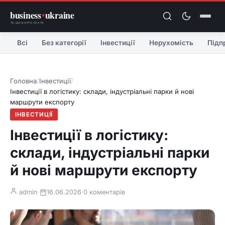
business
•
ukraine
ТЕ, ЩО ВАРТО ЗНАТИ
Всі
Без категорії
Інвестиції
Нерухомість
Підп
Головна
/
Інвестиції
/
Інвестиції в логістику: склади, індустріальні парки й нові
маршрути експорту
ІНВЕСТИЦІЇ
Інвестиції в логістику:
склади, індустріальні парки
й нові маршрути експорту
admin
·
16.06.2026
·
0 коментарів