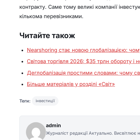
контракту. Саме тому великі компанії інвесту
кількома перевізниками.
Читайте також
Nearshoring стає новою глобалізацією: чо
Світова торгівля 2026: $35 трлн обороту і 
Деглобалізація простими словами: чому св
Більше матеріалів у розділі «Світ»
Теги:
інвестиції
admin
Журналіст редакції Актуально. Висвітлює н