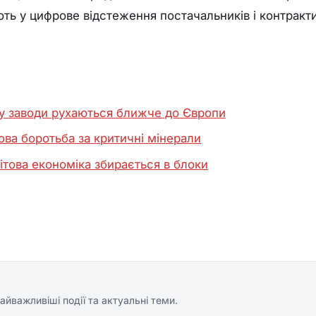
ють у цифрове відстеження постачальників і контракти
му заводи рухаються ближче до Європи
нова боротьба за критичні мінерали
ітова економіка збирається в блоки
айважливіші події та актуальні теми.