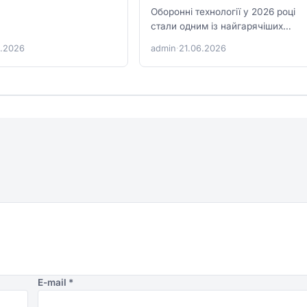
Оборонні технології у 2026 році
стали одним із найгарячіших
глобальних ринків. Дрони, сенсо
6.2026
admin
·
21.06.2026
автономні системи, кіберзахист і
battlefield…
E-mail
*