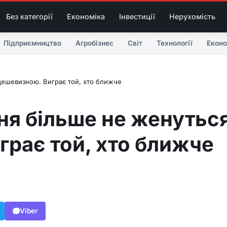
Без категорії
Економіка
Інвестиції
Нерухомість
Підприємництво
Агробізнес
Світ
Технології
Еконо
дешевизною. Виграє той, хто ближче
ня більше не женутьс
грає той, хто ближче
Viber