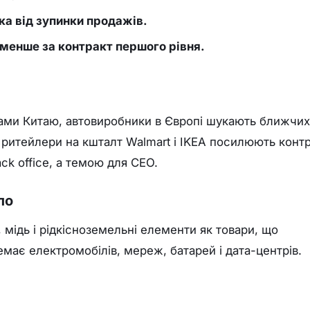
ка від зупинки продажів.
менше за контракт першого рівня.
ами Китаю, автовиробники в Європі шукають ближчих
а ритейлери на кшталт Walmart і IKEA посилюють конт
ack office, а темою для CEO.
ло
 мідь і рідкісноземельні елементи як товари, що
має електромобілів, мереж, батарей і дата-центрів.