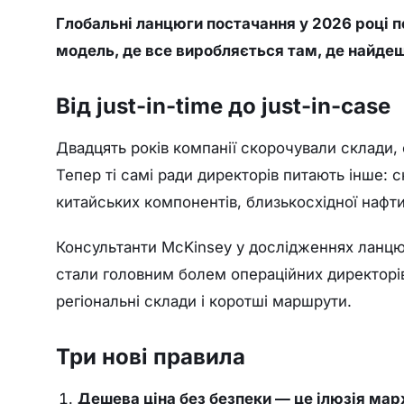
Глобальні ланцюги постачання у 2026 році п
модель, де все виробляється там, де найдеше
Від just-in-time до just-in-case
Двадцять років компанії скорочували склади,
Тепер ті самі ради директорів питають інше: 
китайських компонентів, близькосхідної нафт
Консультанти McKinsey у дослідженнях ланцюг
стали головним болем операційних директорі
регіональні склади і коротші маршрути.
Три нові правила
Дешева ціна без безпеки — це ілюзія мар