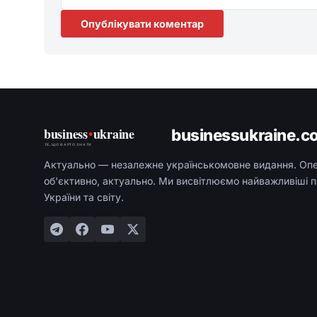
Опублікувати коментар
business
•
ukraine
businessukraine.c
ТЕ, ЩО ВАРТО ЗНАТИ
Актуально — незалежне українськомовне видання. Оп
об'єктивно, актуально. Ми висвітлюємо найважливіші п
України та світу.