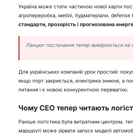
Україна може стати частиною нової карти пост
агропереробка, меблі, будматеріали, defense te
стандарти, прозорість і прогнозована енерг
Ланцюг постачання тепер вимірюється не 
Для українських компаній урок простий: покуп
якщо порт закриється, електрика зникне, а пос
питання і є новою конкурентною перевагою.
Чому CEO тепер читають логіст
Раніше логістика була витратним центром, те
маршруті може зірвати запуск моделі автомоб