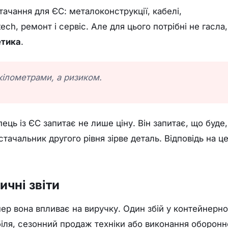
ачання для ЄС: металоконструкції, кабелі,
ch, ремонт і сервіс. Але для цього потрібні не гасла,
етика
.
кілометрами, а ризиком.
ець із ЄС запитає не лише ціну. Він запитає, що буде,
тачальник другого рівня зірве деталь. Відповідь на ц
ичні звіти
пер вона впливає на виручку. Один збій у контейнерн
іля, сезонний продаж техніки або виконання оборонн