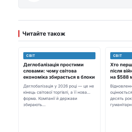
Читайте також
СВІТ
СВІТ
Деглобалізація простими
Хто перш
словами: чому світова
після вій
економіка збирається в блоки
на $588 
Деглобалізація у 2026 році — це не
Відновленн
кінець світової торгівлі, а її нова
оцінюєтьс
форма. Компанії й держави
десять рок
збирають…
гуманітарн