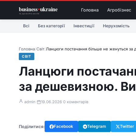
business
•
ukraine
Головна
Агробізнес
ТЕ, ЩО ВАРТО ЗНАТИ
Всі
Без категорії
Інвестиції
Нерухомість
Головна
/
Світ
/
Ланцюги постачання більше не женуться за 
СВІТ
Ланцюги постачан
за дешевизною. Ви
admin
·
19.06.2026
·
0 коментарів
Поділитися:
Facebook
Telegram
Twitter