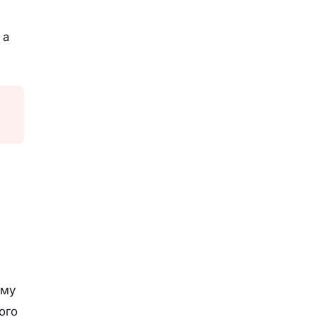
 а
е
ому
ого