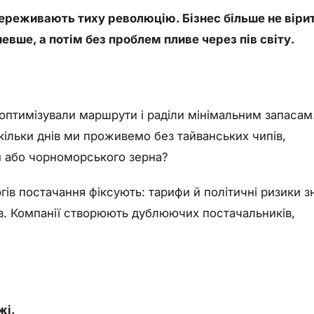
ереживають тиху революцію. Бізнес більше не вірит
вше, а потім без проблем пливе через пів світу.
 оптимізували маршрути і раділи мінімальним запасам
скільки днів ми проживемо без тайванських чипів,
и або чорноморського зерна?
ів постачання фіксують: тарифи й політичні ризики з
в. Компанії створюють дублюючих постачальників,
жі.