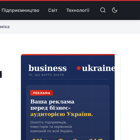
Підприємництво
Світ
Технології
міка
я