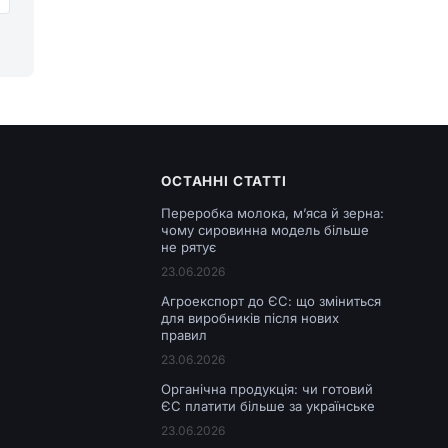
ОСТАННІ СТАТТІ
Переробка молока, м’яса й зерна:
чому сировинна модель більше
не рятує
23.06.2026
Агроекспорт до ЄС: що зміниться
для виробників після нових
правил
23.06.2026
Органічна продукція: чи готовий
ЄС платити більше за українське
23.06.2026