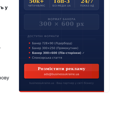
ь у
.
нову