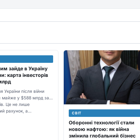
им зайде в Україну
ни: карта інвесторів
млрд
я України після війни
я майже у $588 млрд за
ів. Це не лише
ий рахунок, а…
СВІТ
Оборонні технології стали
новою нафтою: як війна
змінила глобальний бізнес