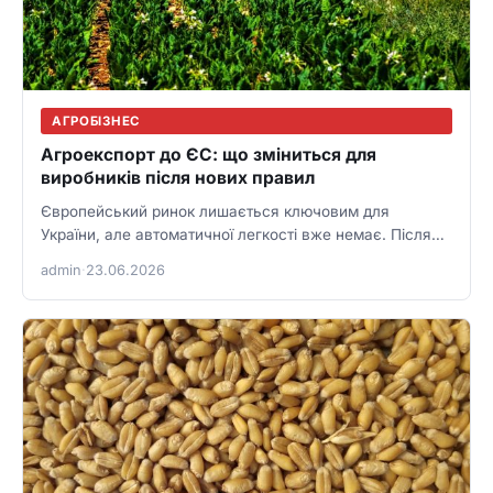
АГРОБІЗНЕС
Агроекспорт до ЄС: що зміниться для
виробників після нових правил
Європейський ринок лишається ключовим для
України, але автоматичної легкості вже немає. Після
дискусій навколо квот і правил українським…
admin
·
23.06.2026