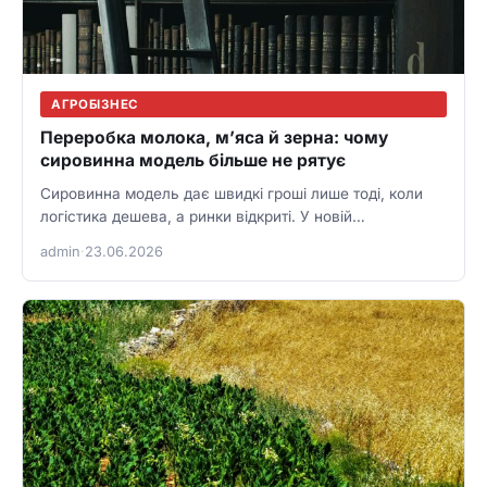
АГРОБІЗНЕС
Переробка молока, м’яса й зерна: чому
сировинна модель більше не рятує
Сировинна модель дає швидкі гроші лише тоді, коли
логістика дешева, а ринки відкриті. У новій
агроекономіці більше виграє…
admin
·
23.06.2026