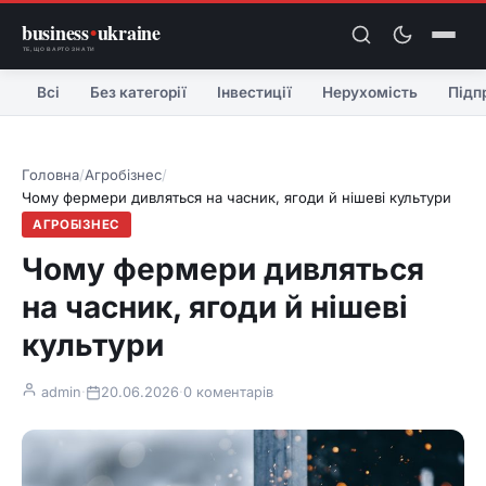
business
•
ukraine
ТЕ, ЩО ВАРТО ЗНАТИ
Всі
Без категорії
Інвестиції
Нерухомість
Підп
Головна
/
Агробізнес
/
Чому фермери дивляться на часник, ягоди й нішеві культури
АГРОБІЗНЕС
Чому фермери дивляться
на часник, ягоди й нішеві
культури
admin
·
20.06.2026
·
0 коментарів