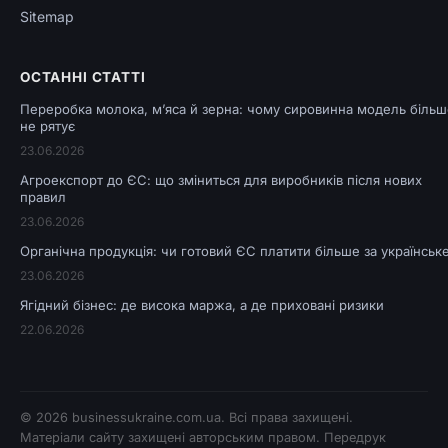
Sitemap
ОСТАННІ СТАТТІ
Переробка молока, м’яса й зерна: чому сировинна модель більш
не рятує
23.06.2026
Агроекспорт до ЄС: що зміниться для виробників після нових
правил
23.06.2026
Органічна продукція: чи готовий ЄС платити більше за українськ
23.06.2026
Ягідний бізнес: де висока маржа, а де приховані ризики
22.06.2026
© 2026
businessukraine.com.ua
. Всі права захищені.
Матеріали сайту захищені авторським правом. Передрук