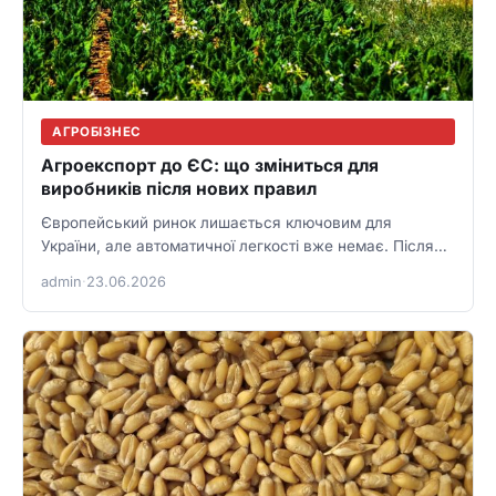
АГРОБІЗНЕС
Агроекспорт до ЄС: що зміниться для
виробників після нових правил
Європейський ринок лишається ключовим для
України, але автоматичної легкості вже немає. Після
дискусій навколо квот і правил українським…
admin
·
23.06.2026