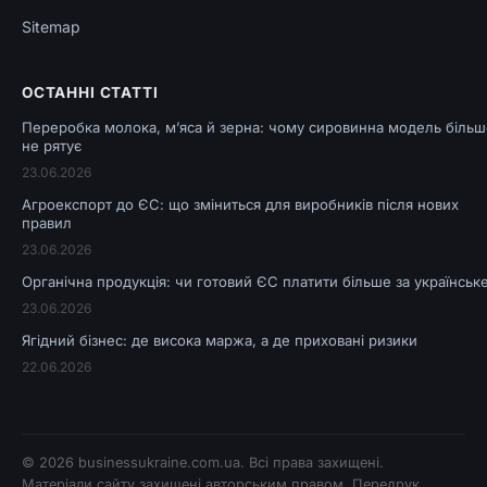
Sitemap
ОСТАННІ СТАТТІ
Переробка молока, м’яса й зерна: чому сировинна модель більш
не рятує
23.06.2026
Агроекспорт до ЄС: що зміниться для виробників після нових
правил
23.06.2026
Органічна продукція: чи готовий ЄС платити більше за українськ
23.06.2026
Ягідний бізнес: де висока маржа, а де приховані ризики
22.06.2026
© 2026
businessukraine.com.ua
. Всі права захищені.
Матеріали сайту захищені авторським правом. Передрук