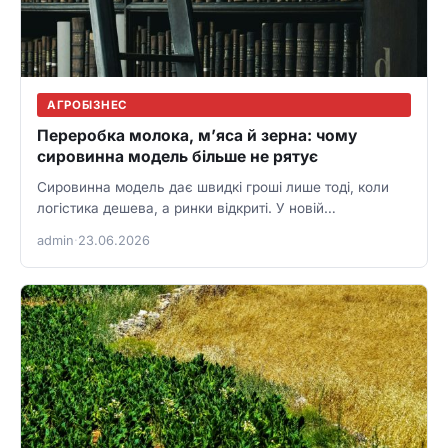
АГРОБІЗНЕС
Переробка молока, м’яса й зерна: чому
сировинна модель більше не рятує
Сировинна модель дає швидкі гроші лише тоді, коли
логістика дешева, а ринки відкриті. У новій
агроекономіці більше виграє…
admin
·
23.06.2026