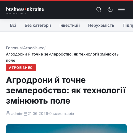
business
•
ukraine
ТЕ, ЩО ВАРТО ЗНАТИ
Всі
Без категорії
Інвестиції
Нерухомість
Підп
Головна
/
Агробізнес
/
Агродрони й точне землеробство: як технології змінюють
поле
АГРОБІЗНЕС
Агродрони й точне
землеробство: як технології
змінюють поле
admin
·
21.06.2026
·
0 коментарів