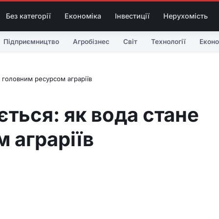
Без категорії
Економіка
Інвестиції
Нерухомість
Підприємництво
Агробізнес
Світ
Технології
Еконо
 головним ресурсом аграріїв
ться: як вода стане
 аграріїв