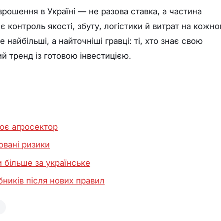
рошення в Україні — не разова ставка, а частина
є контроль якості, збуту, логістики й витрат на кожн
найбільші, а найточніші гравці: ті, хто знає свою
ий тренд із готовою інвестицією.
ює агросектор
овані ризики
и більше за українське
бників після нових правил