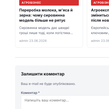
АГРОБІЗНЕС
АГРОБІЗ
Переробка молока, м’яса й
Агроексп
зерна: чому сировинна
змінитьс
модель більше не рятує
після но
Сировинна модель дає швидкі
Європейсь
гроші лише тоді, коли логістика
ключовим д
дешева, а ринки відкриті. У новій
автоматичн
admin
·
23.06.2026
admin
·
23.0
агроекономіці більше виграє…
Після диск
правил ук
Залишити коментар
Ваш e-mail не буде опубліковано.
Коментар
*