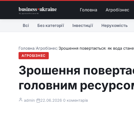
business
•
ukraine
Головна
Агробізнес
ТЕ, ЩО ВАРТО ЗНАТИ
Всі
Без категорії
Інвестиції
Нерухомість
Головна
/
Агробізнес
/
Зрошення повертається: як вода стане
АГРОБІЗНЕС
Зрошення повертає
головним ресурсом
admin
·
22.06.2026
·
0 коментарів