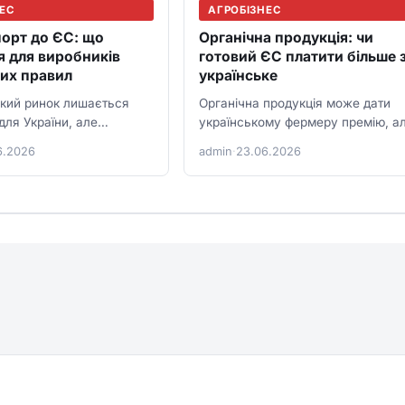
НЕС
АГРОБІЗНЕС
орт до ЄС: що
Органічна продукція: чи
я для виробників
готовий ЄС платити більше 
вих правил
українське
кий ринок лишається
Органічна продукція може дати
ля України, але
українському фермеру премію, а
ої легкості вже немає.
ЄС платить більше не за слово
6.2026
admin
·
23.06.2026
усій навколо квот і
“еко”, а за сертифікацію,…
раїнським…