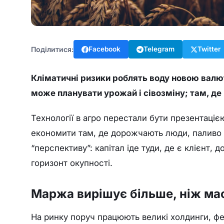
Поділитися:
Facebook
Telegram
Twitter
Кліматичні ризики роблять воду новою валю
може планувати урожай і сівозміну; там, де
Технології в агро перестали бути презентаціє
економити там, де дорожчають люди, паливо й
“перспективу”: капітал іде туди, де є клієнт, 
горизонт окупності.
Маржа вирішує більше, ніж м
На ринку поруч працюють великі холдинги, ф