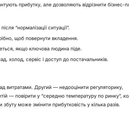
антують прибутку, але дозволяють відрізнити бізнес-п
ісля “нормалізації ситуації”.
трібно, щоб повернути вкладення.
еться, якщо ключова людина піде.
лад, холод, сервіс і доступ до постачальників.
ад витратами. Другий — недооцінити регуляторику,
тій — повірити у “середню температуру по ринку”, к
 збуту може змінити прибутковість у кілька разів.