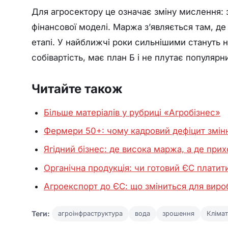
Для агросектору це означає зміну мислення: з
фінансової моделі. Маржа з’являється там, де 
етапі. У найближчі роки сильнішими стануть не 
собівартість, має план Б і не плутає популярн
Читайте також
Більше матеріалів у рубриці «Агробізнес»
Фермери 50+: чому кадровий дефіцит змін
Ягідний бізнес: де висока маржа, а де прих
Органічна продукція: чи готовий ЄС платит
Агроекспорт до ЄС: що зміниться для виро
Теги:
агроінфраструктура
вода
зрошення
Клімат