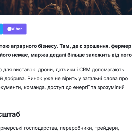
Viber
тою аграрного бізнесу. Там, де є зрошення, фермер
 його немає, маржа дедалі більше залежить від пого
ю для виставок: дрони, датчики і CRM допомагають
 добрива. Ринок уже не вірить у загальні слова про
документи, команда, доступ до енергії та зрозумілий
асштаб
ермерські господарства, переробники, трейдери,